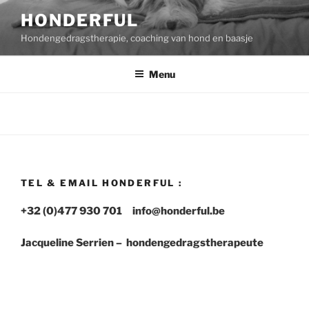
Ga
HONDERFUL
naar
Hondengedragstherapie, coaching van hond en baasje
de
inhoud
Menu
TEL & EMAIL HONDERFUL :
+32 (0)477 930 701 info@honderful.be
Jacqueline Serrien – hondengedragstherapeute