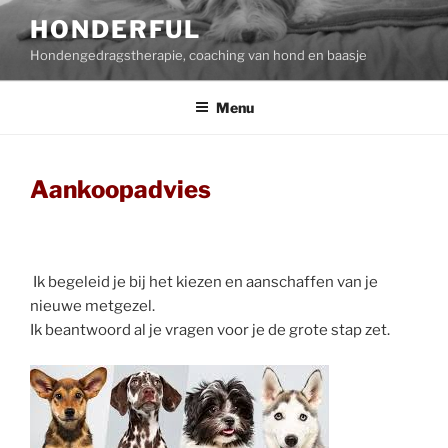
Ga
HONDERFUL
naar
Hondengedragstherapie, coaching van hond en baasje
de
inhoud
Menu
Aankoopadvies
Ik begeleid je bij het kiezen en aanschaffen van je
nieuwe metgezel.
Ik beantwoord al je vragen voor je de grote stap zet.