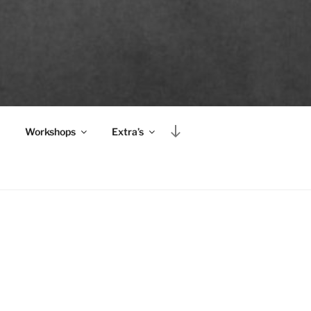
Naar
Workshops
Extra’s
beneden
scrollen
naar
inhoud
,