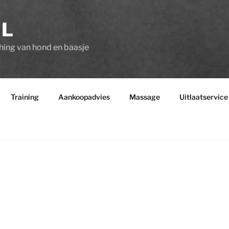
UL
ing van hond en baasje
Training
Aankoopadvies
Massage
Uitlaatservice
 gelukkig maakt ….
 en viervoeter helpen bij het oplossen van gedragsproblemen