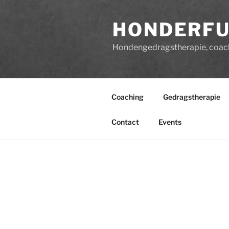
HONDERF
Hondengedragstherapie, coach
Coaching
Gedragstherapie
Contact
Events
Wat me
….. eigenaar